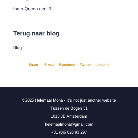
Inner Queen deel 3
Terug naar blog
Blog
Share
E-mail
Facebook
Twitter
LinkedIn
©2025 Helemaal Mona - It’s not just another website
Tussen de Bogen 31
1013 JB Amsterdam
helemaalmona@gmail.com
+31 (0)6 828 93 297