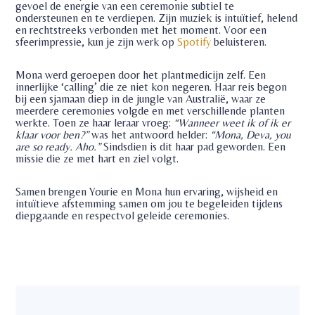
gevoel de energie van een ceremonie subtiel te
ondersteunen en te verdiepen. Zijn muziek is intuïtief, helend
en rechtstreeks verbonden met het moment. Voor een
sfeerimpressie, kun je zijn werk op
Spotify
beluisteren.
Mona werd geroepen door het plantmedicijn zelf. Een
innerlijke ‘calling’ die ze niet kon negeren. Haar reis begon
bij een sjamaan diep in de jungle van Australië, waar ze
meerdere ceremonies volgde en met verschillende planten
werkte. Toen ze haar leraar vroeg:
“Wanneer weet ik of ik er
klaar voor ben?”
was het antwoord helder:
“Mona, Deva, you
are so ready. Aho.”
Sindsdien is dit haar pad geworden. Een
missie die ze met hart en ziel volgt.
Samen brengen Yourie en Mona hun ervaring, wijsheid en
intuïtieve afstemming samen om jou te begeleiden tijdens
diepgaande en respectvol geleide ceremonies.