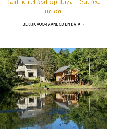
Tantric retreat op Ibiza – Sacred
union
BEKIJK VOOR AANBOD EN DATA